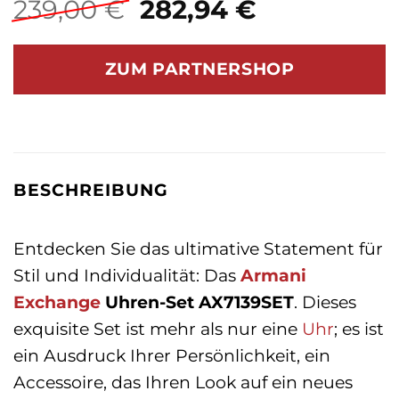
Ursprünglicher
Aktueller
239,00
€
282,94
€
Preis
Preis
war:
ist:
ZUM PARTNERSHOP
239,00 €
282,94 €.
BESCHREIBUNG
Entdecken Sie das ultimative Statement für
Stil und Individualität: Das
Armani
Exchange
Uhren-Set AX7139SET
. Dieses
exquisite Set ist mehr als nur eine
Uhr
; es ist
ein Ausdruck Ihrer Persönlichkeit, ein
Accessoire, das Ihren Look auf ein neues