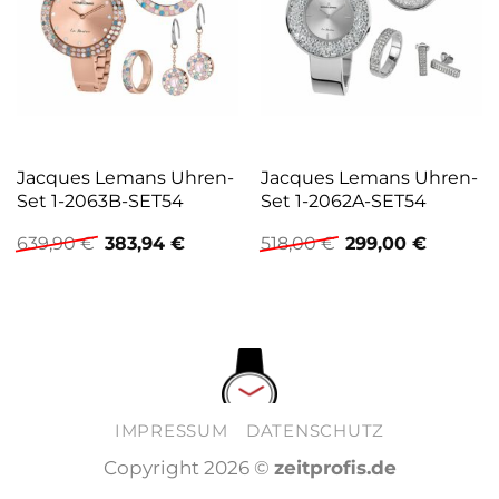
Jacques Lemans Uhren-
Jacques Lemans Uhren-
Set 1-2063B-SET54
Set 1-2062A-SET54
Ursprünglicher
Aktueller
Ursprünglicher
Aktuelle
639,90
€
383,94
€
518,00
€
299,00
€
Preis
Preis
Preis
Preis
war:
ist:
war:
ist:
639,90 €
383,94 €.
518,00 €
299,00 €
IMPRESSUM
DATENSCHUTZ
Copyright 2026 ©
zeitprofis.de