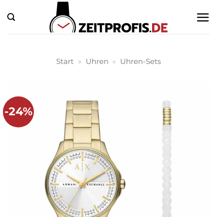
Zum
Inhalt
springen
Start
»
Uhren
»
Uhren-Sets
-24%