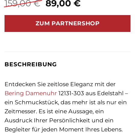
Ursprünglicher
Aktueller
159,00
€
89,00
€
Preis
Preis
war:
ist:
ZUM PARTNERSHOP
159,00 €
89,00 €.
BESCHREIBUNG
Entdecken Sie zeitlose Eleganz mit der
Bering
Damenuhr
12131-303 aus Edelstahl –
ein Schmuckstück, das mehr ist als nur ein
Zeitmesser. Es ist eine Aussage, ein
Ausdruck Ihrer Persönlichkeit und ein
Begleiter für jeden Moment Ihres Lebens.