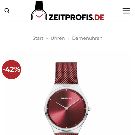
Zum
Inhalt
springen
Start
»
Uhren
»
Damenuhren
-42%