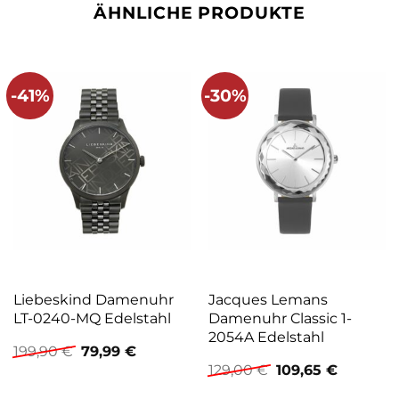
ÄHNLICHE PRODUKTE
-41%
-30%
Liebeskind Damenuhr
Jacques Lemans
LT-0240-MQ Edelstahl
Damenuhr Classic 1-
2054A Edelstahl
Ursprünglicher
Aktueller
199,90
€
79,99
€
Preis
Preis
Ursprünglicher
Aktuelle
129,00
€
109,65
€
war:
ist:
Preis
Preis
199,90 €
79,99 €.
war:
ist: