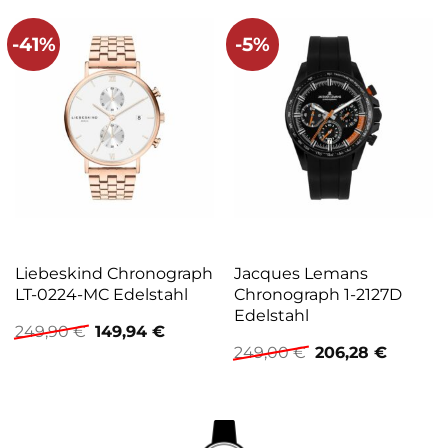
-41%
-5%
Liebeskind Chronograph
Jacques Lemans
LT-0224-MC Edelstahl
Chronograph 1-2127D
Edelstahl
Ursprünglicher
Aktueller
249,90
€
149,94
€
Preis
Preis
Ursprünglicher
Aktuell
249,00
€
206,28
€
war:
ist:
Preis
Preis
249,90 €
149,94 €.
war:
ist:
249,00 €
206,28 