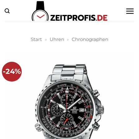
Zum
Inhalt
springen
Start
»
Uhren
»
Chronographen
-24%