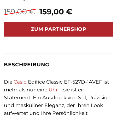
Ursprünglicher
Aktueller
159,00
€
159,00
€
Preis
Preis
war:
ist:
ZUM PARTNERSHOP
159,00 €
159,00 €.
BESCHREIBUNG
Die
Casio
Edifice Classic EF-527D-1AVEF ist
mehr als nur eine
Uhr
– sie ist ein
Statement. Ein Ausdruck von Stil, Präzision
und maskuliner Eleganz, der Ihren Look
aufwertet und Ihre Persönlichkeit