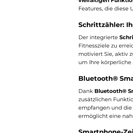
vielfältigen Funkti
Features, die diese
Schrittzähler: I
Der integrierte
Schri
Fitnessziele zu errei
motiviert Sie, aktiv 
um Ihre körperliche 
Bluetooth® Sma
Dank
Bluetooth® S
zusätzlichen Funkti
empfangen und die 
ermöglicht eine naht
Smartphone-Zeit