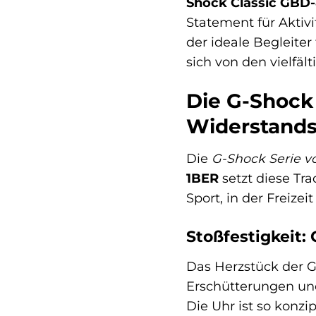
Shock Classic GBD
Statement für Aktiv
der ideale Begleiter
sich von den vielfä
Die G-Shock
Widerstands
Die
G-Shock Serie v
1BER
setzt diese Tra
Sport, in der Freizei
Stoßfestigkeit:
Das Herzstück der G
Erschütterungen und
Die Uhr ist so konzi