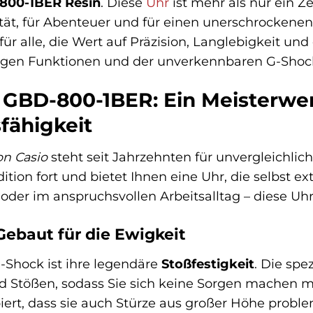
-800-1BER Resin
. Diese
Uhr
ist mehr als nur ein Ze
ität, für Abenteuer und für einen unerschrockene
 für alle, die Wert auf Präzision, Langlebigkeit u
ltigen Funktionen und der unverkennbaren G-Sho
 GBD-800-1BER: Ein Meisterwe
fähigkeit
on Casio
steht seit Jahrzehnten für unvergleichlic
dition fort und bietet Ihnen eine Uhr, die selbs
t oder im anspruchsvollen Arbeitsalltag – diese Uhr 
 Gebaut für die Ewigkeit
-Shock ist ihre legendäre
Stoßfestigkeit
. Die spe
 Stößen, sodass Sie sich keine Sorgen machen m
piert, dass sie auch Stürze aus großer Höhe proble