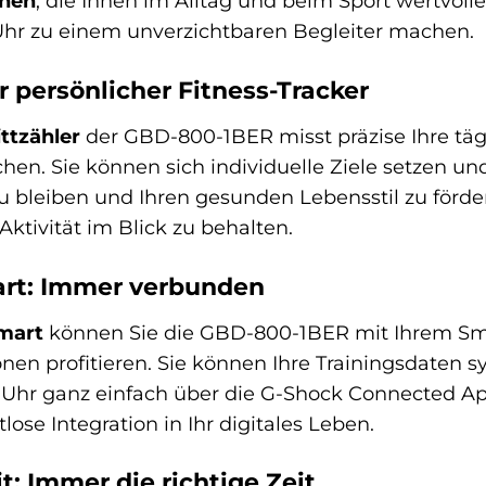
onen
, die Ihnen im Alltag und beim Sport wertvoll
 Uhr zu einem unverzichtbaren Begleiter machen.
hr persönlicher Fitness-Tracker
ttzähler
der GBD-800-1BER misst präzise Ihre tägli
chen. Sie können sich individuelle Ziele setzen und
zu bleiben und Ihren gesunden Lebensstil zu fördern
Aktivität im Blick zu behalten.
rt: Immer verbunden
mart
können Sie die GBD-800-1BER mit Ihrem Sm
onen profitieren. Sie können Ihre Trainingsdaten 
Uhr ganz einfach über die G-Shock Connected Ap
lose Integration in Ihr digitales Leben.
: Immer die richtige Zeit