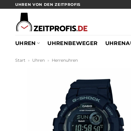
Zum
UHREN VON DEN ZEITPROFIS
Inhalt
springen
UHREN
UHRENBEWEGER
UHRENA
Start
»
Uhren
»
Herrenuhren