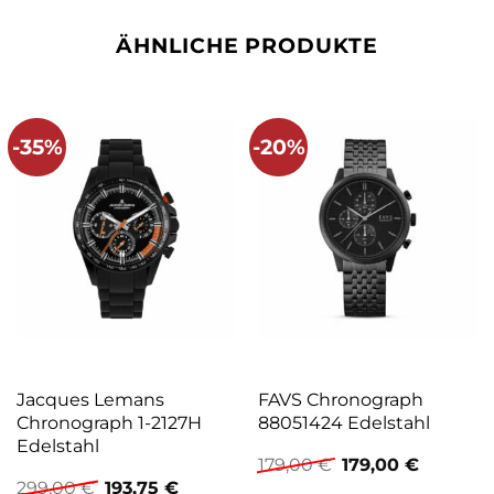
ÄHNLICHE PRODUKTE
-35%
-20%
Jacques Lemans
FAVS Chronograph
Chronograph 1-2127H
88051424 Edelstahl
Edelstahl
Ursprünglicher
Aktuelle
179,00
€
179,00
€
Preis
Preis
Ursprünglicher
Aktueller
299,00
€
193,75
€