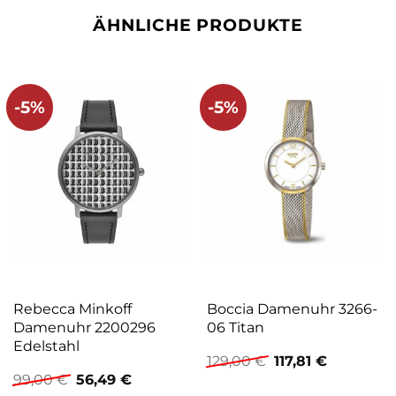
ÄHNLICHE PRODUKTE
-5%
-5%
Rebecca Minkoff
Boccia Damenuhr 3266-
Damenuhr 2200296
06 Titan
Edelstahl
Ursprünglicher
Aktueller
129,00
€
117,81
€
Preis
Preis
Ursprünglicher
Aktueller
99,00
€
56,49
€
war:
ist:
Preis
Preis