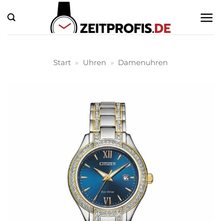
Zum
Inhalt
springen
Start
»
Uhren
»
Damenuhren