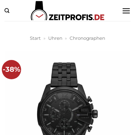
Zum
Inhalt
springen
Start
»
Uhren
»
Chronographen
-38%