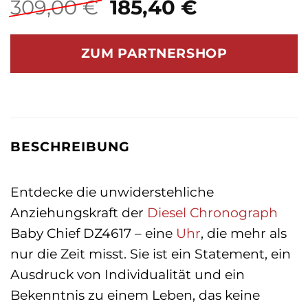
Ursprünglicher
Aktueller
309,00
€
185,40
€
Preis
Preis
war:
ist:
ZUM PARTNERSHOP
309,00 €
185,40 €.
BESCHREIBUNG
Entdecke die unwiderstehliche
Anziehungskraft der
Diesel
Chronograph
Baby Chief DZ4617 – eine
Uhr
, die mehr als
nur die Zeit misst. Sie ist ein Statement, ein
Ausdruck von Individualität und ein
Bekenntnis zu einem Leben, das keine