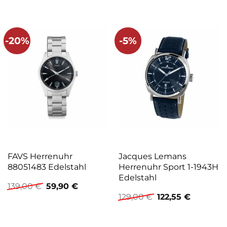
-20%
-5%
FAVS Herrenuhr
Jacques Lemans
88051483 Edelstahl
Herrenuhr Sport 1-1943H
Edelstahl
Ursprünglicher
Aktueller
139,00
€
59,90
€
Preis
Preis
Ursprünglicher
Aktueller
129,00
€
122,55
€
war:
ist:
Preis
Preis
139,00 €
59,90 €.
war:
ist:
129,00 €
122,55 €.