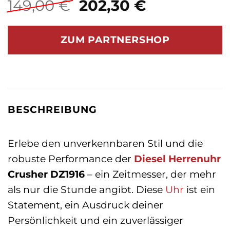
Ursprünglicher
Aktueller
149,00
€
202,30
€
Preis
Preis
war:
ist:
ZUM PARTNERSHOP
149,00 €
202,30 €.
BESCHREIBUNG
Erlebe den unverkennbaren Stil und die
robuste Performance der
Diesel
Herrenuhr
Crusher DZ1916
– ein Zeitmesser, der mehr
als nur die Stunde angibt. Diese
Uhr
ist ein
Statement, ein Ausdruck deiner
Persönlichkeit und ein zuverlässiger