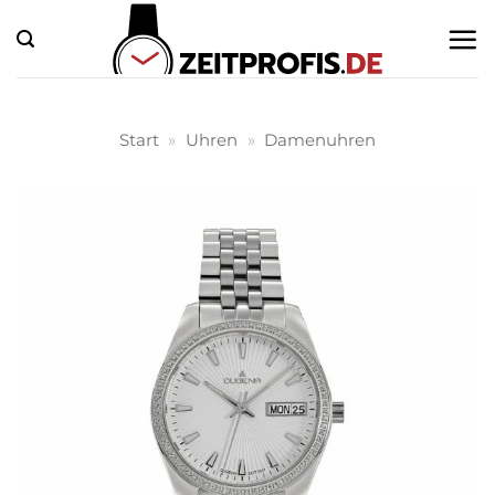
Zum
Inhalt
springen
Start
»
Uhren
»
Damenuhren