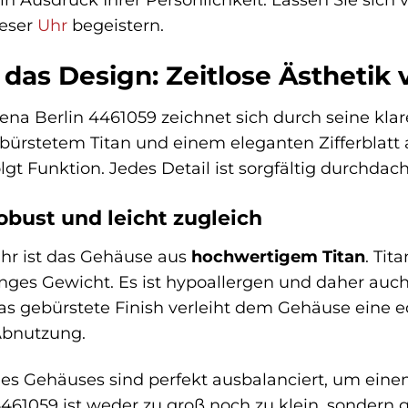
ieser
Uhr
begeistern.
f das Design: Zeitlose Ästhetik 
na Berlin 4461059 zeichnet sich durch seine kla
ürstetem Titan und einem eleganten Zifferblatt 
lgt Funktion. Jedes Detail ist sorgfältig durchdac
bust und leicht zugleich
hr ist das Gehäuse aus
hochwertigem Titan
. Tit
inges Gewicht. Es ist hypoallergen und daher auc
as gebürstete Finish verleiht dem Gehäuse eine 
Abnutzung.
 Gehäuses sind perfekt ausbalanciert, um einen
61059 ist weder zu groß noch zu klein, sondern gen