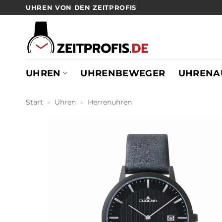
Zum
UHREN VON DEN ZEITPROFIS
Inhalt
springen
UHREN
UHRENBEWEGER
UHRENA
Start
»
Uhren
»
Herrenuhren