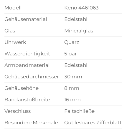
Modell
Keno 4461063
Gehäusematerial
Edelstahl
Glas
Mineralglas
Uhrwerk
Quarz
Wasserdichtigkeit
5 bar
Armbandmaterial
Edelstahl
Gehäusedurchmesser
30 mm
Gehäusehöhe
8 mm
Bandanstoßbreite
16 mm
Verschluss
Faltschließe
Besondere Merkmale
Gut lesbares Zifferblatt