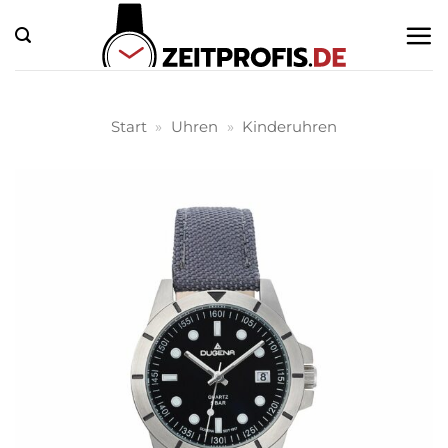
Zum
Inhalt
springen
Start
»
Uhren
»
Kinderuhren