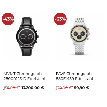
-43%
-63%
MVMT Chronograph
FAVS Chronograph
28000125-D Edelstahl
88051459 Edelstahl
Ursprünglicher
Aktueller
Ursprünglicher
Aktueller
155,00
€
13.200,00
€
179,00
€
59,90
€
Preis
Preis
Preis
Preis
war:
ist:
war:
ist:
155,00 €
13.200,00 €.
179,00 €
59,90 €.