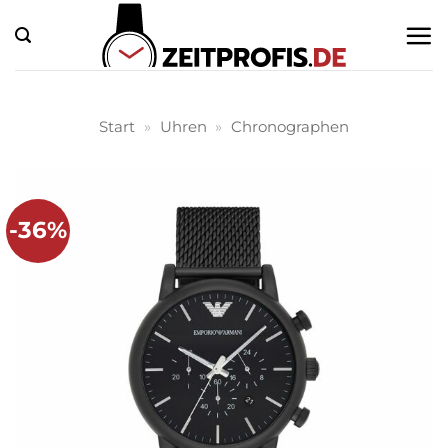
Zum
Inhalt
springen
Start
»
Uhren
»
Chronographen
-36%