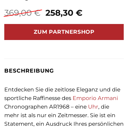
Ursprünglicher
Aktueller
369,00
€
258,30
€
Preis
Preis
war:
ist:
ZUM PARTNERSHOP
369,00 €
258,30 €.
BESCHREIBUNG
Entdecken Sie die zeitlose Eleganz und die
sportliche Raffinesse des
Emporio Armani
Chronographen AR1968 – eine
Uhr
, die
mehr ist als nur ein Zeitmesser. Sie ist ein
Statement, ein Ausdruck Ihres persönlichen