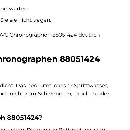
und warten.
ie sie nicht tragen.
FAVS Chronographen 88051424 deutlich
Chronographen 88051424
icht. Das bedeutet, dass er Spritzwasser,
edoch nicht zum Schwimmen, Tauchen oder
ph 88051424?
etrieben. Die genaue Batterietype ist im