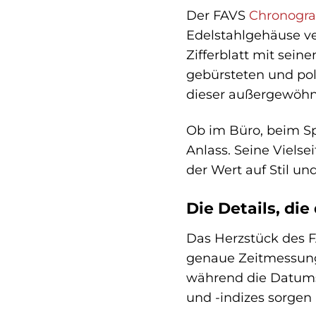
Der FAVS
Chronogr
Edelstahlgehäuse ve
Zifferblatt mit sein
gebürsteten und poli
dieser außergewöhn
Ob im Büro, beim Spo
Anlass. Seine Viels
der Wert auf Stil und
Die Details, di
Das Herzstück des F
genaue Zeitmessung 
während die Datumsa
und -indizes sorgen 