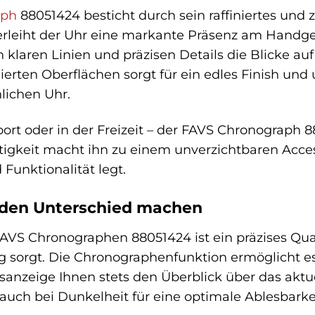
aph
88051424 besticht durch sein raffiniertes und 
rleiht der Uhr eine markante Präsenz am Handge
en klaren Linien und präzisen Details die Blicke au
erten Oberflächen sorgt für ein edles Finish und
lichen Uhr.
rt oder in der Freizeit – der FAVS Chronograph 88
eitigkeit macht ihn zu einem unverzichtbaren Acc
 Funktionalität legt.
e den Unterschied machen
AVS Chronographen 88051424 ist ein präzises Quar
sorgt. Die Chronographenfunktion ermöglicht es I
nzeige Ihnen stets den Überblick über das aktue
auch bei Dunkelheit für eine optimale Ablesbarkei