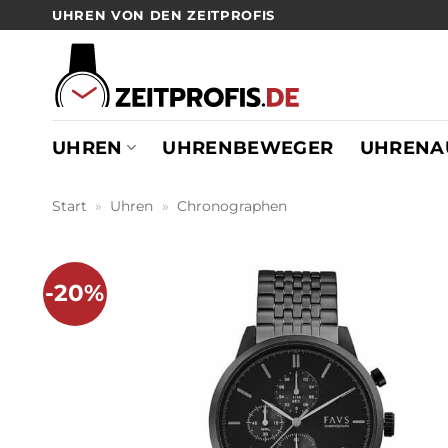
Zum
UHREN VON DEN ZEITPROFIS
Inhalt
springen
UHREN
UHRENBEWEGER
UHRENA
Start
»
Uhren
»
Chronographen
-20%