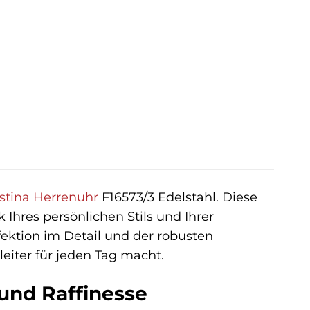
r
ler
€.
stina
Herrenuhr
F16573/3 Edelstahl. Diese
k Ihres persönlichen Stils und Ihrer
fektion im Detail und der robusten
eiter für jeden Tag macht.
und Raffinesse