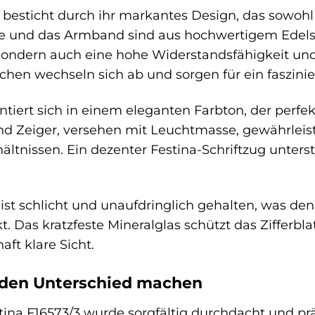
3 besticht durch ihr markantes Design, das sowoh
e und das Armband sind aus hochwertigem Edelstah
 sondern auch eine hohe Widerstandsfähigkeit und
chen wechseln sich ab und sorgen für ein faszinie
entiert sich in einem eleganten Farbton, der perf
und Zeiger, versehen mit Leuchtmasse, gewährleist
ältnissen. Ein dezenter Festina-Schriftzug unterst
ist schlicht und unaufdringlich gehalten, was den 
. Das kratzfeste Mineralglas schützt das Zifferb
aft klare Sicht.
e den Unterschied machen
tina F16573/3 wurde sorgfältig durchdacht und prä