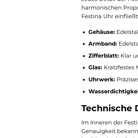
harmonischen Propor
Festina Uhr einfließt
Gehäuse:
Edelstah
Armband:
Edelsta
Zifferblatt:
Klar u
Glas:
Kratzfestes 
Uhrwerk:
Präzise
Wasserdichtigkei
Technische D
Im Inneren der Festi
Genauigkeit bekannt 