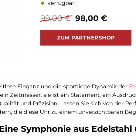
verfügbar
Ursprüngliche
Aktuel
99,00
€
98,00
€
Preis
Preis
war:
ist:
ZUM PARTNERSHOP
99,00 €
98,00 
eitlose Eleganz und die sportliche Dynamik der
Fe
ein Zeitmesser; sie ist ein Statement, ein Ausdruc
alität und Präzision. Lassen Sie sich von der Per
tern, die diese Uhr zu einem unverzichtbaren Begl
 Eine Symphonie aus Edelstahl 