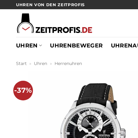
Zum
UHREN VON DEN ZEITPROFIS
Inhalt
springen
UHREN
UHRENBEWEGER
UHRENA
Start
»
Uhren
»
Herrenuhren
-37%