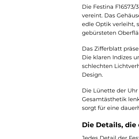
Die Festina F16573/
vereint. Das Gehäus
edle Optik verleiht,
gebürsteten Oberflä
Das Zifferblatt präs
Die klaren Indizes 
schlechten Lichtverh
Design.
Die Lünette der Uhr 
Gesamtästhetik lenkt
sorgt für eine dauerh
Die Details, di
Jedes Detail der Fes