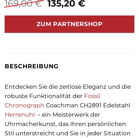
Ursprünglicher
Aktueller
169,00
€
135,20
€
Preis
Preis
war:
ist:
ZUM PARTNERSHOP
169,00 €
135,20 €.
BESCHREIBUNG
Entdecken Sie die zeitlose Eleganz und die
robuste Funktionalität der
Fossil
Chronograph
Coachman CH2891 Edelstahl
Herrenuhr
– ein Meisterwerk der
Uhrmacherkunst, das Ihren persönlichen
Stil unterstreicht und Sie in jeder Situation