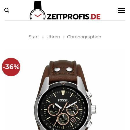
Zum
Inhalt
springen
Start
»
Uhren
»
Chronographen
-36%