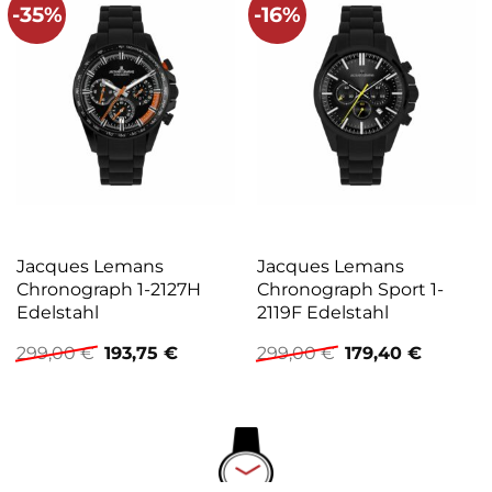
-35%
-16%
Jacques Lemans
Jacques Lemans
Chronograph 1-2127H
Chronograph Sport 1-
Edelstahl
2119F Edelstahl
Ursprünglicher
Aktueller
Ursprünglicher
Aktuelle
299,00
€
193,75
€
299,00
€
179,40
€
Preis
Preis
Preis
Preis
war:
ist:
war:
ist:
299,00 €
193,75 €.
299,00 €
179,40 €