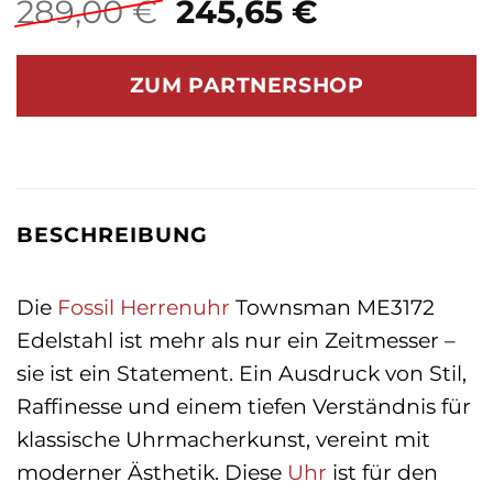
Ursprünglicher
Aktueller
289,00
€
245,65
€
Preis
Preis
war:
ist:
ZUM PARTNERSHOP
289,00 €
245,65 €.
BESCHREIBUNG
Die
Fossil
Herrenuhr
Townsman ME3172
Edelstahl ist mehr als nur ein Zeitmesser –
sie ist ein Statement. Ein Ausdruck von Stil,
Raffinesse und einem tiefen Verständnis für
klassische Uhrmacherkunst, vereint mit
moderner Ästhetik. Diese
Uhr
ist für den