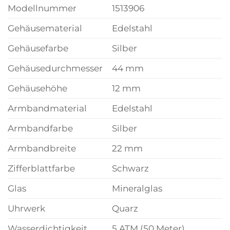
Modellnummer
1513906
Gehäusematerial
Edelstahl
Gehäusefarbe
Silber
Gehäusedurchmesser
44 mm
Gehäusehöhe
12 mm
Armbandmaterial
Edelstahl
Armbandfarbe
Silber
Armbandbreite
22 mm
Zifferblattfarbe
Schwarz
Glas
Mineralglas
Uhrwerk
Quarz
Wasserdichtigkeit
5 ATM (50 Meter)