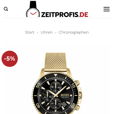
Zum
Inhalt
springen
Start
»
Uhren
»
Chronographen
-5%