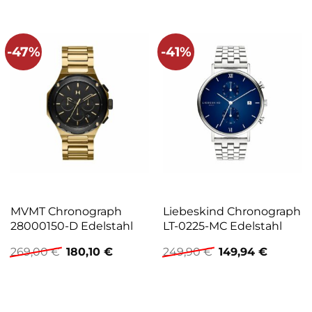
-47%
-41%
MVMT Chronograph
Liebeskind Chronograph
28000150-D Edelstahl
LT-0225-MC Edelstahl
Ursprünglicher
Aktueller
Ursprünglicher
Aktuelle
269,00
€
180,10
€
249,90
€
149,94
€
Preis
Preis
Preis
Preis
war:
ist:
war:
ist:
269,00 €
180,10 €.
249,90 €
149,94 €