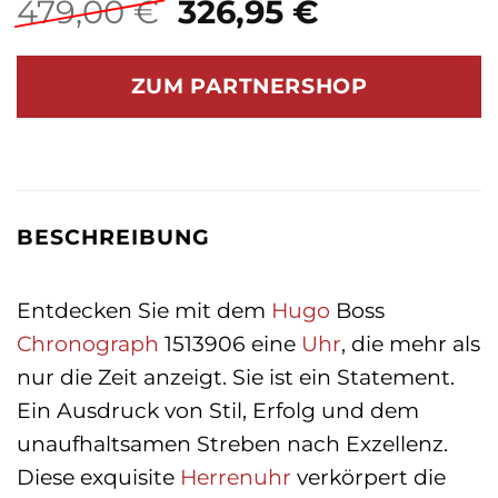
Ursprünglicher
Aktueller
479,00
€
326,95
€
Preis
Preis
war:
ist:
ZUM PARTNERSHOP
479,00 €
326,95 €.
BESCHREIBUNG
Entdecken Sie mit dem
Hugo
Boss
Chronograph
1513906 eine
Uhr
, die mehr als
nur die Zeit anzeigt. Sie ist ein Statement.
Ein Ausdruck von Stil, Erfolg und dem
unaufhaltsamen Streben nach Exzellenz.
Diese exquisite
Herrenuhr
verkörpert die