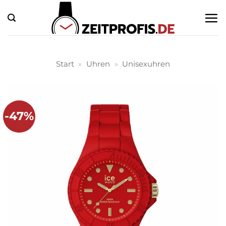
Zum
Inhalt
springen
Start
»
Uhren
»
Unisexuhren
-47%