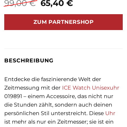
Ursprünglicher
Aktueller
99,00
€
65,40
€
Preis
Preis
war:
ist:
ZUM PARTNERSHOP
99,00 €
65,40 €.
BESCHREIBUNG
Entdecke die faszinierende Welt der
Zeitmessung mit der
ICE Watch
Unisexuhr
019891 – einem Accessoire, das nicht nur
die Stunden zählt, sondern auch deinen
persönlichen Stil unterstreicht. Diese
Uhr
ist mehr als nur ein Zeitmesser; sie ist ein