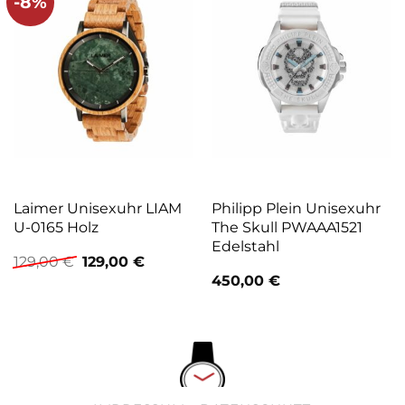
-8%
Laimer Unisexuhr LIAM
Philipp Plein Unisexuhr
U-0165 Holz
The Skull PWAAA1521
Edelstahl
Ursprünglicher
Aktueller
129,00
€
129,00
€
Preis
Preis
450,00
€
war:
ist:
129,00 €
129,00 €.