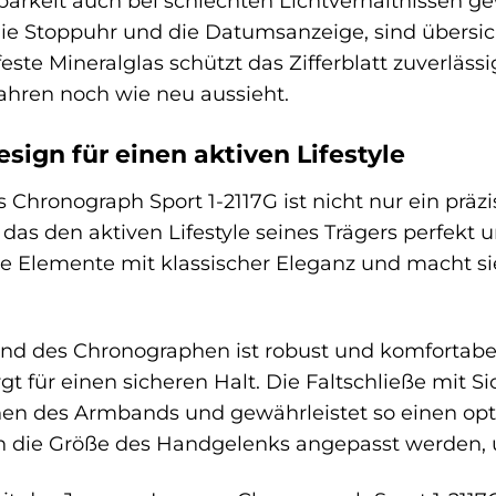
barkeit auch bei schlechten Lichtverhältnissen g
die Stoppuhr und die Datumsanzeige, sind übersich
este Mineralglas schützt das Zifferblatt zuverläs
ahren noch wie neu aussieht.
ign für einen aktiven Lifestyle
Chronograph Sport 1-2117G ist nicht nur ein präz
e, das den aktiven Lifestyle seines Trägers perfek
he Elemente mit klassischer Eleganz und macht sie
nd des Chronographen ist robust und komfortabe
 für einen sicheren Halt. Die Faltschließe mit Si
fnen des Armbands und gewährleistet so einen o
n die Größe des Handgelenks angepasst werden, u