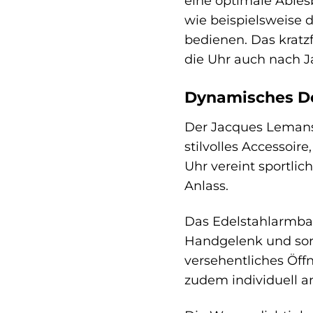
eine optimale Ables
wie beispielsweise 
bedienen. Das kratzf
die Uhr auch nach J
Dynamisches Des
Der Jacques Lemans 
stilvolles Accessoir
Uhr vereint sportlic
Anlass.
Das Edelstahlarmba
Handgelenk und sorgt
versehentliches Öf
zudem individuell a