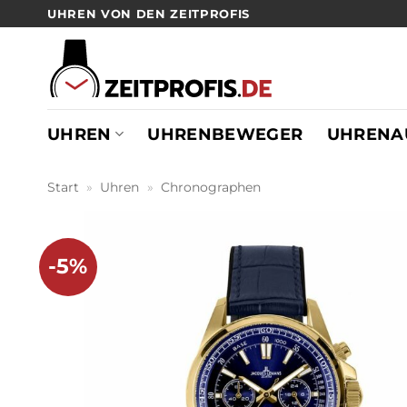
Zum
UHREN VON DEN ZEITPROFIS
Inhalt
springen
UHREN
UHRENBEWEGER
UHRENA
Start
»
Uhren
»
Chronographen
-5%