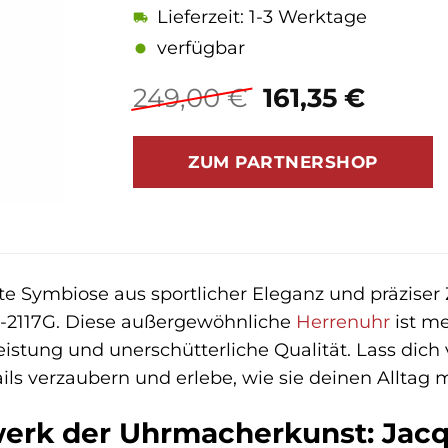
Lieferzeit: 1-3 Werktage
verfügbar
Ursprünglich
Aktuel
249,00
€
161,35
€
Preis
Preis
war:
ist:
ZUM PARTNERSHOP
249,00 €
161,35
te Symbiose aus sportlicher Eleganz und präzis
1-2117G. Diese außergewöhnliche
Herrenuhr
ist me
Leistung und unerschütterliche Qualität. Lass di
ails verzaubern und erlebe, wie sie deinen Alltag
werk der Uhrmacherkunst: Ja