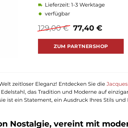
Lieferzeit: 1-3 Werktage
verfügbar
Ursprüngliche
Aktuel
129,00
€
77,40
€
Preis
Preis
war:
ist:
ZUM PARTNERSHOP
129,00 €
77,40 
elt zeitloser Eleganz! Entdecken Sie die
Jacque
Edelstahl, das Tradition und Moderne auf einziga
sie ist ein Statement, ein Ausdruck Ihres Stils und
on Nostalgie, vereint mit mod