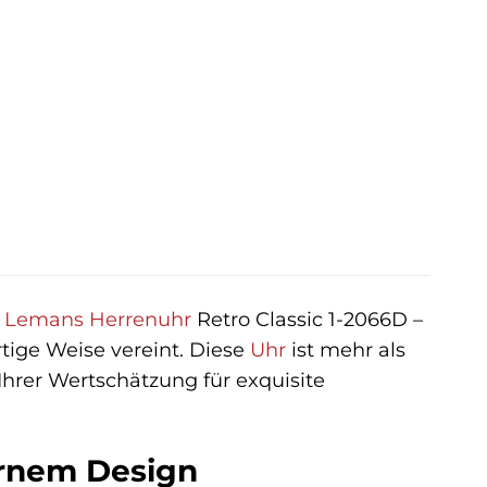
r
ler
€.
s Lemans
Herrenuhr
Retro Classic 1-2066D –
rtige Weise vereint. Diese
Uhr
ist mehr als
 Ihrer Wertschätzung für exquisite
ernem Design