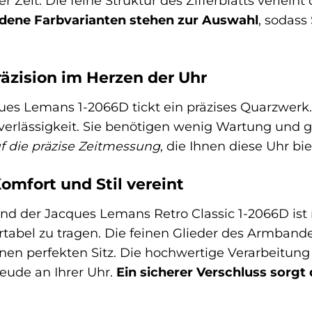
 Zeit. Die feine Struktur des Zifferblatts verleiht
dene Farbvarianten stehen zur Auswahl
, sodass
äzision im Herzen der Uhr
ues Lemans 1-2066D tickt ein präzises Quarzwerk.
erlässigkeit. Sie benötigen wenig Wartung und g
uf die präzise Zeitmessung
, die Ihnen diese Uhr biet
mfort und Stil vereint
d der Jacques Lemans Retro Classic 1-2066D ist n
tabel zu tragen. Die feinen Glieder des Armband
inen perfekten Sitz. Die hochwertige Verarbeitun
eude an Ihrer Uhr.
Ein sicherer Verschluss sorgt 