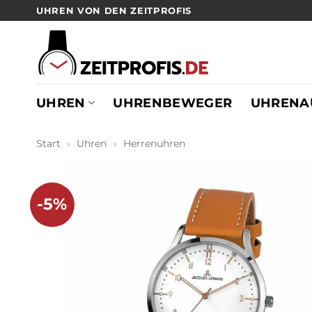
Zum
UHREN VON DEN ZEITPROFIS
Inhalt
springen
UHREN
UHRENBEWEGER
UHRENA
Start
»
Uhren
»
Herrenuhren
-5%