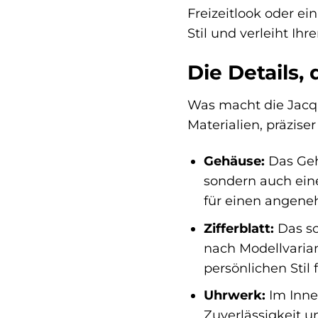
Freizeitlook oder ei
Stil und verleiht Ih
Die Details,
Was macht die Jacqu
Materialien, präzise
Gehäuse:
Das Gehä
sondern auch eine
für einen angene
Zifferblatt:
Das sch
nach Modellvariant
persönlichen Stil
Uhrwerk:
Im Inner
Zuverlässigkeit u