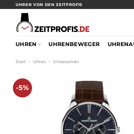
Zum
UHREN VON DEN ZEITPROFIS
Inhalt
springen
UHREN
UHRENBEWEGER
UHRENA
Start
»
Uhren
»
Unisexuhren
-5%