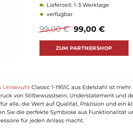
Lieferzeit: 1-3 Werktage
verfügbar
Ursprüngliche
Aktuel
99,00
€
99,00
€
Preis
Preis
war:
ist:
ZUM PARTNERSHOP
99,00 €
99,00 
s
Unisexuhr
Classic 1-1951C aus Edelstahl ist mehr a
ruck von Stilbewusstsein, Understatement und der
 für alle, die Wert auf Qualität, Präzision und ein 
 Sie die perfekte Symbiose aus Funktionalität un
essoire für jeden Anlass macht.