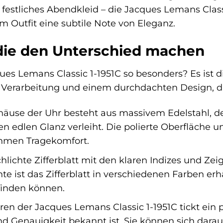
n festliches Abendkleid – die Jacques Lemans Clas
rem Outfit eine subtile Note von Eleganz.
 die den Unterschied machen
es Lemans Classic 1-1951C so besonders? Es ist 
r Verarbeitung und einem durchdachten Design, das
use der Uhr besteht aus massivem Edelstahl, der 
n edlen Glanz verleiht. Die polierte Oberfläche u
hmen Tragekomfort.
lichte Zifferblatt mit den klaren Indizes und Zeig
e ist das Zifferblatt in verschiedenen Farben erhäl
 finden können.
en der Jacques Lemans Classic 1-1951C tickt ein p
nd Genauigkeit bekannt ist. Sie können sich darau