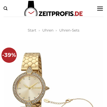
Zum
Inhalt
springen
Start
»
Uhren
»
Uhren-Sets
-39%