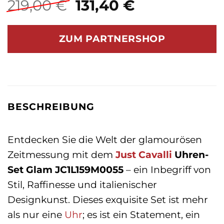
Ursprünglicher
Aktueller
219,00
€
131,40
€
Preis
Preis
war:
ist:
ZUM PARTNERSHOP
219,00 €
131,40 €.
BESCHREIBUNG
Entdecken Sie die Welt der glamourösen
Zeitmessung mit dem
Just Cavalli
Uhren-
Set Glam JC1L159M0055
– ein Inbegriff von
Stil, Raffinesse und italienischer
Designkunst. Dieses exquisite Set ist mehr
als nur eine
Uhr
; es ist ein Statement, ein