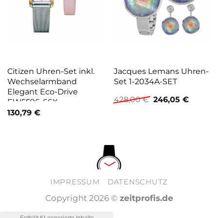
Citizen Uhren-Set inkl.
Jacques Lemans Uhren-
Wechselarmband
Set 1-2034A-SET
Elegant Eco-Drive
Ursprünglicher
Aktuell
428,00
€
246,05
€
EW5596-66X
Preis
Preis
130,79
€
war:
ist:
428,00 €
246,05 
IMPRESSUM
DATENSCHUTZ
Copyright 2026 ©
zeitprofis.de