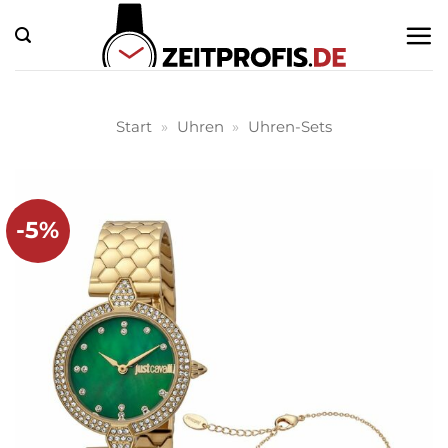
Zum
Inhalt
springen
Start
»
Uhren
»
Uhren-Sets
-5%