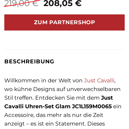
Ursprünglicher
Aktueller
219,00
€
208,05
€
Preis
Preis
war:
ist:
ZUM PARTNERSHOP
219,00 €
208,05 €.
BESCHREIBUNG
Willkommen in der Welt von
Just Cavalli
,
wo kühne Designs auf unverwechselbaren
Stil treffen. Entdecken Sie mit dem
Just
Cavalli Uhren-Set Glam JC1L159M0065
ein
Accessoire, das mehr als nur die Zeit
anzeigt – es ist ein Statement. Dieses