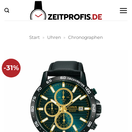
Zum
Inhalt
springen
Start
»
Uhren
»
Chronographen
-31%