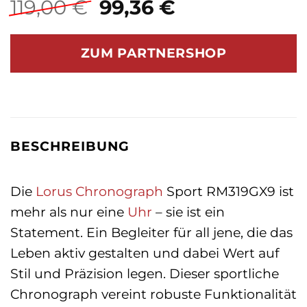
Ursprünglicher
Aktueller
119,00
€
99,36
€
Preis
Preis
war:
ist:
ZUM PARTNERSHOP
119,00 €
99,36 €.
BESCHREIBUNG
Die
Lorus
Chronograph
Sport RM319GX9 ist
mehr als nur eine
Uhr
– sie ist ein
Statement. Ein Begleiter für all jene, die das
Leben aktiv gestalten und dabei Wert auf
Stil und Präzision legen. Dieser sportliche
Chronograph vereint robuste Funktionalität