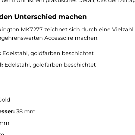
bei 6 Uhr ist ein praktisches Detail, das den Alltag
e den Unterschied machen
ington MK7277 zeichnet sich durch eine Vielzahl 
begehrenswerten Accessoire machen:
:
Edelstahl, goldfarben beschichtet
:
Edelstahl, goldfarben beschichtet
old
sser:
38 mm
 mm
mm