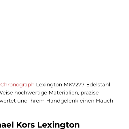
er
eller
s
00 €.
Chronograph
Lexington MK7277 Edelstahl
Weise hochwertige Materialien, präzise
fwertet und Ihrem Handgelenk einen Hauch
ael Kors Lexington