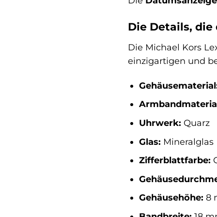
Die
Datumsanzeige
Die Details, di
Die Michael Kors Lex
einzigartigen und 
Gehäusematerial
Armbandmaterial
Uhrwerk:
Quarz
Glas:
Mineralglas
Zifferblattfarbe:
G
Gehäusedurchme
Gehäusehöhe:
8
Bandbreite:
18 