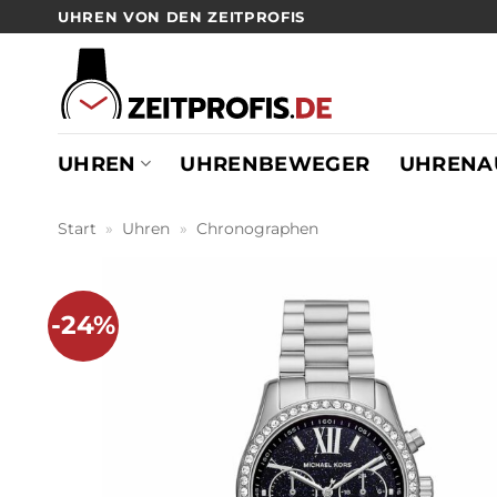
Zum
UHREN VON DEN ZEITPROFIS
Inhalt
springen
UHREN
UHRENBEWEGER
UHRENA
Start
»
Uhren
»
Chronographen
-24%