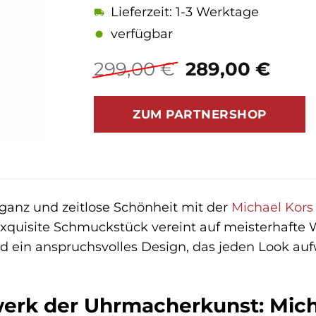
Lieferzeit: 1-3 Werktage
verfügbar
Ursprünglich
Aktu
299,00
€
289,00
€
Preis
Prei
war:
ist:
ZUM PARTNERSHOP
299,00 €
289,
eganz und zeitlose Schönheit mit der
Michael Kors
exquisite Schmuckstück vereint auf meisterhafte 
 ein anspruchsvolles Design, das jeden Look au
werk der Uhrmacherkunst: Mich