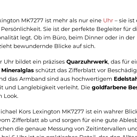
xington MK7277 ist mehr als nur eine
Uhr
– sie is
Persönlichkeit. Sie ist der perfekte Begleiter für 
alität legt. Ob im Büro, beim Dinner oder in der F
ieht bewundernde Blicke auf sich.
 Uhr bildet ein präzises
Quarzuhrwerk
, das für 
e
Mineralglas
schützt das Zifferblatt vor Beschädig
und das Armband sind aus hochwertigem
Edelsta
t und Langlebigkeit verleiht. Die
goldfarbene Be
n Look.
Michael Kors Lexington MK7277 ist ein wahrer Blic
om Zifferblatt ab und sorgen für eine gute Ablesb
hen die genaue Messung von Zeitintervallen und 