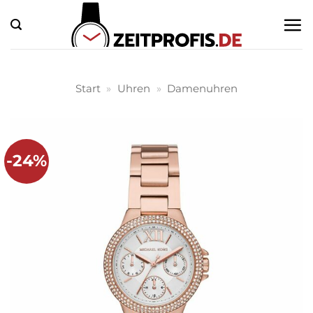
Zum
Inhalt
springen
Start
»
Uhren
»
Damenuhren
-24%