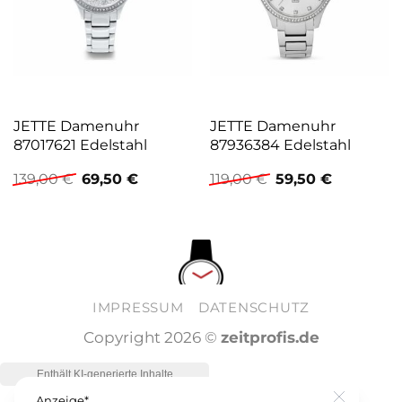
JETTE Damenuhr
JETTE Damenuhr
87017621 Edelstahl
87936384 Edelstahl
Ursprünglicher
Aktueller
Ursprünglicher
Aktueller
139,00
€
69,50
€
119,00
€
59,50
€
Preis
Preis
Preis
Preis
war:
ist:
war:
ist:
139,00 €
69,50 €.
119,00 €
59,50 €.
IMPRESSUM
DATENSCHUTZ
Copyright 2026 ©
zeitprofis.de
Anzeige*