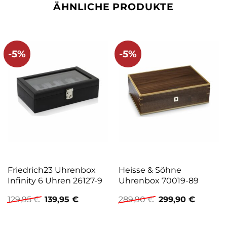
ÄHNLICHE PRODUKTE
-5%
-5%
Friedrich23 Uhrenbox
Heisse & Söhne
Infinity 6 Uhren 26127-9
Uhrenbox 70019-89
Ursprünglicher
Aktueller
Ursprünglicher
Aktuell
129,95
€
139,95
€
289,90
€
299,90
€
Preis
Preis
Preis
Preis
war:
ist:
war:
ist:
129,95 €
139,95 €.
289,90 €
299,90 