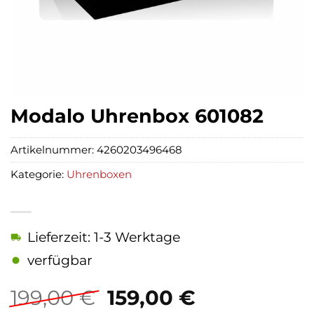
Modalo Uhrenbox 601082
Artikelnummer:
4260203496468
Kategorie:
Uhrenboxen
Lieferzeit: 1-3 Werktage
verfügbar
Ursprünglicher
Aktueller
199,00
€
159,00
€