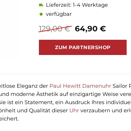
Lieferzeit: 1-4 Werktage
verfügbar
Ursprüngliche
Aktuel
129,00
€
64,90
€
Preis
Preis
war:
ist:
ZUM PARTNERSHOP
129,00 €
64,90 
eitlose Eleganz der
Paul Hewitt
Damenuhr
Sailor
 und moderne Ästhetik auf einzigartige Weise vere
sie ist ein Statement, ein Ausdruck Ihres individue
önheit und Qualität dieser
Uhr
verzaubern und erle
eichert.