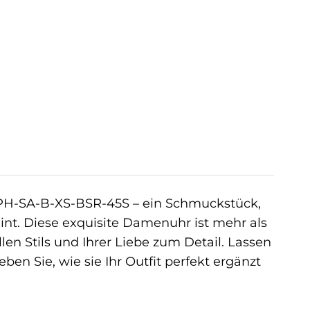
r
ler
€.
 PH-SA-B-XS-BSR-45S – ein Schmuckstück,
int. Diese exquisite Damenuhr ist mehr als
llen Stils und Ihrer Liebe zum Detail. Lassen
ben Sie, wie sie Ihr Outfit perfekt ergänzt