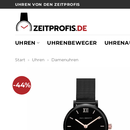
Zum
UHREN VON DEN ZEITPROFIS
Inhalt
springen
UHREN
UHRENBEWEGER
UHRENA
Start
»
Uhren
»
Damenuhren
-44%