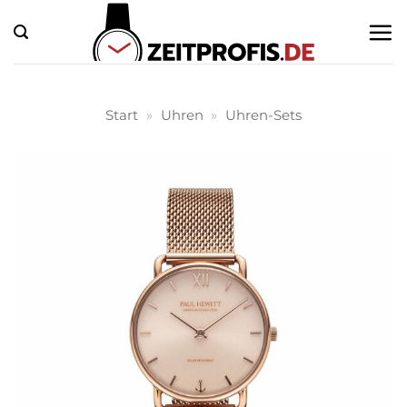
Zum
Inhalt
springen
Start
»
Uhren
»
Uhren-Sets