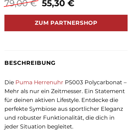
Ursprünglicher
Aktueller
79,00
€
55,30
€
Preis
Preis
war:
ist:
ZUM PARTNERSHOP
79,00 €
55,30 €.
BESCHREIBUNG
Die
Puma
Herrenuhr
P5003 Polycarbonat –
Mehr als nur ein Zeitmesser. Ein Statement
für deinen aktiven Lifestyle. Entdecke die
perfekte Symbiose aus sportlicher Eleganz
und robuster Funktionalität, die dich in
jeder Situation begleitet.