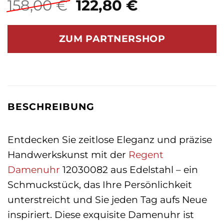
Ursprünglicher
Aktueller
158,00
€
122,80
€
Preis
Preis
war:
ist:
ZUM PARTNERSHOP
158,00 €
122,80 €.
BESCHREIBUNG
Entdecken Sie zeitlose Eleganz und präzise
Handwerkskunst mit der
Regent
Damenuhr
12030082 aus Edelstahl – ein
Schmuckstück, das Ihre Persönlichkeit
unterstreicht und Sie jeden Tag aufs Neue
inspiriert. Diese exquisite Damenuhr ist