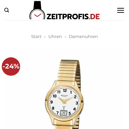
Zum
Inhalt
springen
Start
»
Uhren
»
Damenuhren
-24%