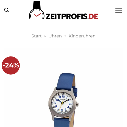
Zum
Inhalt
springen
Start
»
Uhren
»
Kinderuhren
-24%