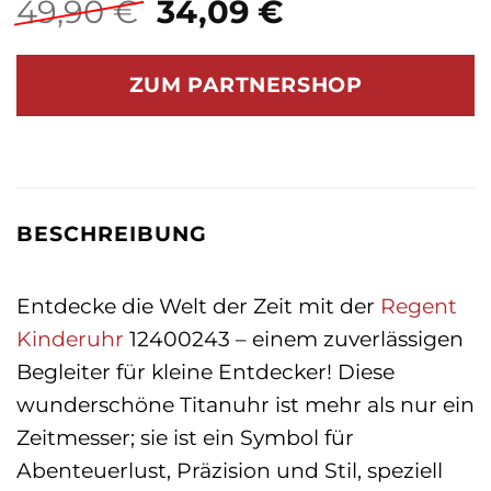
Ursprünglicher
Aktueller
49,90
€
34,09
€
Preis
Preis
war:
ist:
ZUM PARTNERSHOP
49,90 €
34,09 €.
BESCHREIBUNG
Entdecke die Welt der Zeit mit der
Regent
Kinderuhr
12400243 – einem zuverlässigen
Begleiter für kleine Entdecker! Diese
wunderschöne Titanuhr ist mehr als nur ein
Zeitmesser; sie ist ein Symbol für
Abenteuerlust, Präzision und Stil, speziell