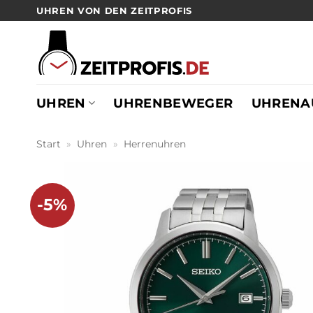
Zum
UHREN VON DEN ZEITPROFIS
Inhalt
springen
UHREN
UHRENBEWEGER
UHRENA
Start
»
Uhren
»
Herrenuhren
-5%