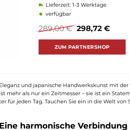
Lieferzeit: 1-3 Werktage
verfügbar
Ursprünglich
Aktue
289,00
€
298,72
€
Preis
Preis
war:
ist:
ZUM PARTNERSHOP
289,00 €
298,7
e Eleganz und japanische Handwerkskunst mit der
ist mehr als nur ein Zeitmesser – sie ist ein State
ter für jeden Tag. Tauchen Sie ein in die Welt von
 Eine harmonische Verbindung