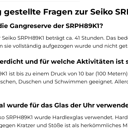
g gestellte Fragen zur Seiko S
 die Gangreserve der SRPH89K1?
 Seiko SRPH89K1 beträgt ca. 41 Stunden. Das bede
m sie vollständig aufgezogen wurde und nicht get
erdicht und für welche Aktivitäten ist 
K1 ist bis zu einem Druck von 10 bar (100 Metern) 
chen, Duschen und Schwimmen geeignet. Allerdin
l wurde für das Glas der Uhr verwend
iko SRPH89K1 wurde Hardlexglas verwendet. Hardle
gegen Kratzer und Stöße ist als herkömmliches Mi