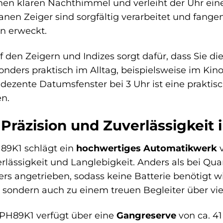
inen klaren Nachthimmel und verleiht der Uhr ein
granen Zeiger sind sorgfältig verarbeitet und fange
en erweckt.
 den Zeigern und Indizes sorgt dafür, dass Sie d
onders praktisch im Alltag, beispielsweise im Kin
dezente Datumsfenster bei 3 Uhr ist eine praktis
en.
 Präzision und Zuverlässigkeit
89K1 schlägt ein
hochwertiges Automatikwerk
v
verlässigkeit und Langlebigkeit. Anders als bei Q
s angetrieben, sodass keine Batterie benötigt wi
 sondern auch zu einem treuen Begleiter über vie
PH89K1 verfügt über eine
Gangreserve
von ca. 41