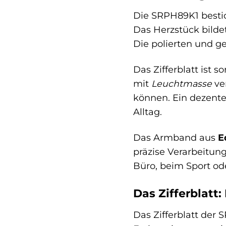
Die SRPH89K1 bestic
Das Herzstück bilde
Die polierten und ge
Das Zifferblatt ist s
mit
Leuchtmasse
ver
können. Ein dezente
Alltag.
Das Armband aus
E
präzise Verarbeitun
Büro, beim Sport ode
Das Zifferblatt:
Das Zifferblatt der 