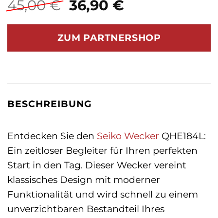
Ursprünglicher
Aktueller
45,00
€
36,90
€
Preis
Preis
war:
ist:
ZUM PARTNERSHOP
45,00 €
36,90 €.
BESCHREIBUNG
Entdecken Sie den
Seiko
Wecker
QHE184L:
Ein zeitloser Begleiter für Ihren perfekten
Start in den Tag. Dieser Wecker vereint
klassisches Design mit moderner
Funktionalität und wird schnell zu einem
unverzichtbaren Bestandteil Ihres