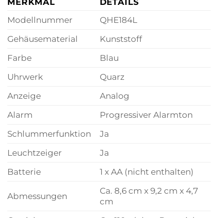
MERKMAL
DETAILS
Modellnummer
QHE184L
Gehäusematerial
Kunststoff
Farbe
Blau
Uhrwerk
Quarz
Anzeige
Analog
Alarm
Progressiver Alarmton
Schlummerfunktion
Ja
Leuchtzeiger
Ja
Batterie
1 x AA (nicht enthalten)
Ca. 8,6 cm x 9,2 cm x 4,7
Abmessungen
cm