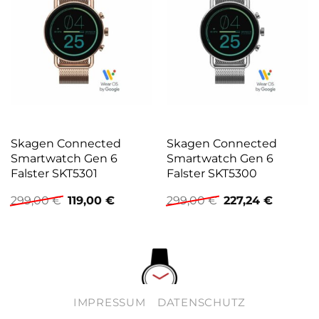
Skagen Connected
Skagen Connected
Smartwatch Gen 6
Smartwatch Gen 6
Falster SKT5301
Falster SKT5300
Ursprünglicher
Aktueller
Ursprünglicher
Aktuelle
299,00
€
119,00
€
299,00
€
227,24
€
Preis
Preis
Preis
Preis
war:
ist:
war:
ist:
299,00 €
119,00 €.
299,00 €
227,24 €
IMPRESSUM
DATENSCHUTZ