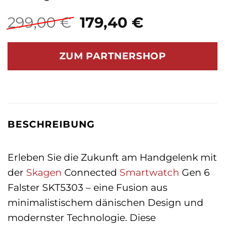
Ursprünglicher
Aktueller
299,00
€
179,40
€
Preis
Preis
war:
ist:
ZUM PARTNERSHOP
299,00 €
179,40 €.
BESCHREIBUNG
Erleben Sie die Zukunft am Handgelenk mit
der
Skagen
Connected
Smartwatch
Gen 6
Falster SKT5303 – eine Fusion aus
minimalistischem dänischen Design und
modernster Technologie. Diese