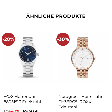
ÄHNLICHE PRODUKTE
-20%
-30%
FAVS Herrenuhr
Nordgreen Herrenuhr
88051513 Edelstahl
PH36RG5LROXX
Edelstahl
Ursprünglicher
Aktueller
139,00
€
69,50
€