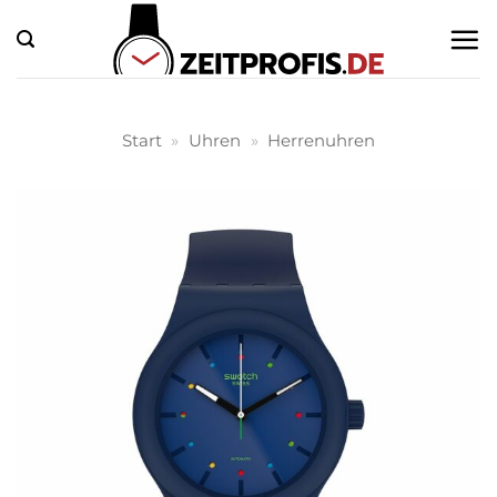
Zum
Inhalt
springen
Start
»
Uhren
»
Herrenuhren