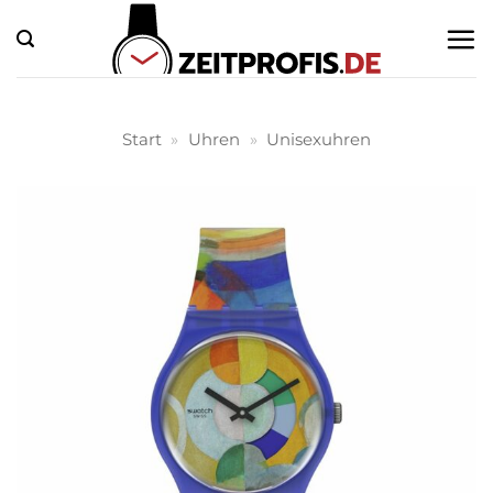
Zum
Inhalt
springen
Start
»
Uhren
»
Unisexuhren