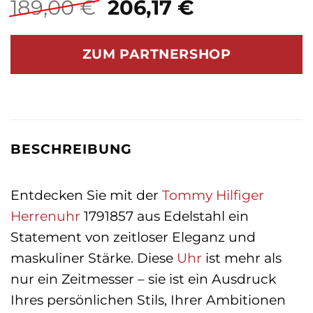
Ursprünglicher
Aktueller
189,00
€
206,17
€
Preis
Preis
war:
ist:
ZUM PARTNERSHOP
189,00 €
206,17 €.
BESCHREIBUNG
Entdecken Sie mit der
Tommy Hilfiger
Herrenuhr
1791857 aus Edelstahl ein
Statement von zeitloser Eleganz und
maskuliner Stärke. Diese
Uhr
ist mehr als
nur ein Zeitmesser – sie ist ein Ausdruck
Ihres persönlichen Stils, Ihrer Ambitionen