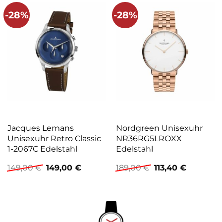
-28%
-28%
Jacques Lemans
Nordgreen Unisexuhr
Unisexuhr Retro Classic
NR36RG5LROXX
1-2067C Edelstahl
Edelstahl
Ursprünglicher
Aktueller
Ursprünglicher
Aktueller
149,00
€
149,00
€
189,00
€
113,40
€
Preis
Preis
Preis
Preis
war:
ist:
war:
ist:
149,00 €
149,00 €.
189,00 €
113,40 €.