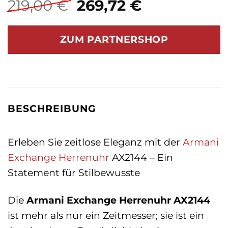
Ursprünglicher
Aktueller
219,00
€
269,72
€
Preis
Preis
war:
ist:
ZUM PARTNERSHOP
219,00 €
269,72 €.
BESCHREIBUNG
Erleben Sie zeitlose Eleganz mit der
Armani
Exchange
Herrenuhr
AX2144 – Ein
Statement für Stilbewusste
Die
Armani Exchange Herrenuhr AX2144
ist mehr als nur ein Zeitmesser; sie ist ein