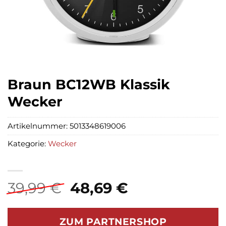
Braun BC12WB Klassik
Wecker
Artikelnummer:
5013348619006
Kategorie:
Wecker
Ursprünglicher
Aktueller
39,99
€
48,69
€
Preis
Preis
war:
ist:
ZUM PARTNERSHOP