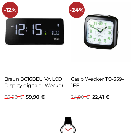
-12%
-24%
Braun BC16BEU VA LCD
Casio Wecker TQ-359-
Display digitaler Wecker
1EF
Ursprünglicher
Aktueller
Ursprünglicher
Aktueller
85,00
€
59,90
€
24,90
€
22,41
€
Preis
Preis
Preis
Preis
war:
ist:
war:
ist:
85,00 €
59,90 €.
24,90 €
22,41 €.