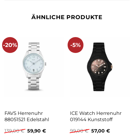
ÄHNLICHE PRODUKTE
-20%
-5%
FAVS Herrenuhr
ICE Watch Herrenuhr
88051521 Edelstahl
019144 Kunststoff
Ursprünglicher
Aktueller
Ursprünglicher
Aktueller
139,00
€
59,90
€
99,00
€
57,00
€