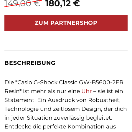
Ursprünglicher
Aktueller
149,00
€
180,12
€
Preis
Preis
war:
ist:
ZUM PARTNERSHOP
149,00 €
180,12 €.
BESCHREIBUNG
Die *Casio G-Shock Classic GW-B5600-2ER
Resin* ist mehr als nur eine
Uhr
– sie ist ein
Statement. Ein Ausdruck von Robustheit,
Technologie und zeitlosem Design, der dich
in jeder Situation zuverlässig begleitet.
Entdecke die perfekte Kombination aus