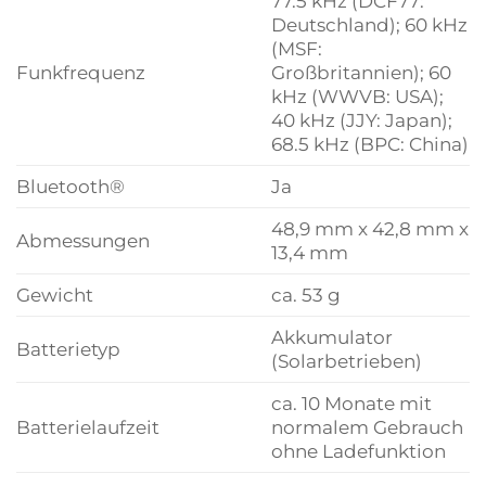
77.5 kHz (DCF77:
Deutschland); 60 kHz
(MSF:
Funkfrequenz
Großbritannien); 60
kHz (WWVB: USA);
40 kHz (JJY: Japan);
68.5 kHz (BPC: China)
Bluetooth®
Ja
48,9 mm x 42,8 mm x
Abmessungen
13,4 mm
Gewicht
ca. 53 g
Akkumulator
Batterietyp
(Solarbetrieben)
ca. 10 Monate mit
Batterielaufzeit
normalem Gebrauch
ohne Ladefunktion