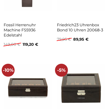
Fossil Herrenuhr
Friedrich23 Uhrenbox
Machine FS5936
Bond 10 Uhren 20068-3
Edelstahl
Ursprünglicher
Aktueller
79,95
€
89,95
€
Preis
Preis
Ursprünglicher
Aktueller
149,00
€
119,20
€
war:
ist:
Preis
Preis
79,95 €
89,95 €.
war:
ist:
149,00 €
119,20 €.
-10%
-5%