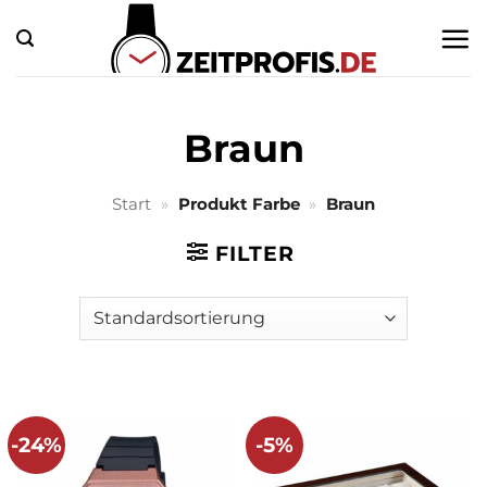
Zum
Inhalt
springen
Braun
Start
»
Produkt Farbe
»
Braun
FILTER
-24%
-5%