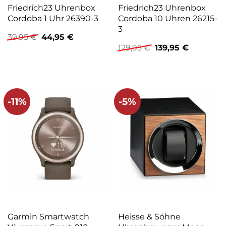
Friedrich23 Uhrenbox
Friedrich23 Uhrenbox
Cordoba 1 Uhr 26390-3
Cordoba 10 Uhren 26215-
3
Ursprünglicher
Aktueller
39,95
€
44,95
€
Preis
Preis
Ursprünglicher
Aktueller
129,95
€
139,95
€
war:
ist:
Preis
Preis
39,95 €
44,95 €.
war:
ist:
129,95 €
139,95 €.
-11%
-5%
Garmin Smartwatch
Heisse & Söhne