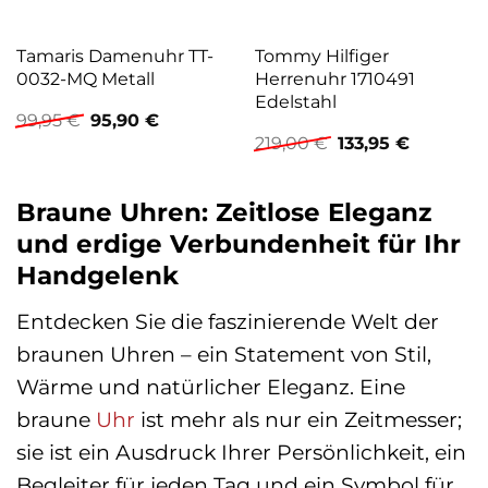
Tamaris Damenuhr TT-
Tommy Hilfiger
0032-MQ Metall
Herrenuhr 1710491
Edelstahl
Ursprünglicher
Aktueller
99,95
€
95,90
€
Preis
Preis
Ursprünglicher
Aktueller
219,00
€
133,95
€
war:
ist:
Preis
Preis
99,95 €
95,90 €.
war:
ist:
219,00 €
133,95 €.
Braune Uhren: Zeitlose Eleganz
und erdige Verbundenheit für Ihr
Handgelenk
Entdecken Sie die faszinierende Welt der
braunen Uhren – ein Statement von Stil,
Wärme und natürlicher Eleganz. Eine
braune
Uhr
ist mehr als nur ein Zeitmesser;
sie ist ein Ausdruck Ihrer Persönlichkeit, ein
Begleiter für jeden Tag und ein Symbol für