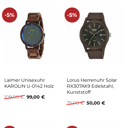
-5%
-5%
Laimer Unisexuhr
Lorus Herrenuhr Solar
KAROLIN U-0142 Holz
RX307AX9 Edelstahl,
Kunststoff
Ursprünglicher
Aktueller
109,00
€
99,00
€
Preis
Preis
Ursprünglicher
Aktueller
75,00
€
50,00
€
war:
ist:
Preis
Preis
109,00 €
99,00 €.
war:
ist:
75,00 €
50,00 €.