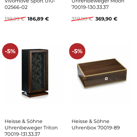
Vivomove Sport 010-
Uhrenbeweger Moon
02566-02
70019-130.33.37
Ursprünglicher
Aktueller
Ursprünglicher
Aktuelle
199,99
€
186,89
€
359,90
€
369,90
€
Preis
Preis
Preis
Preis
war:
ist:
war:
ist:
199,99 €
186,89 €.
359,90 €
369,90 €
-5%
-5%
Heisse & Söhne
Heisse & Söhne
Uhrenbeweger Triton
Uhrenbox 70019-89
70019-131.33.37