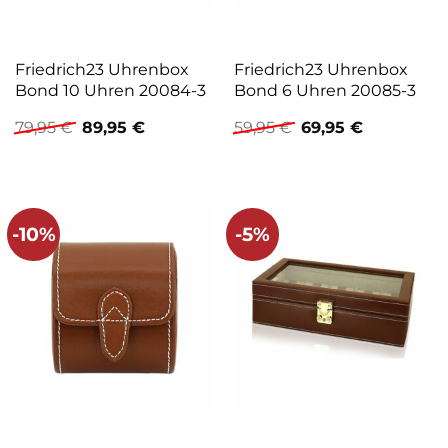
Friedrich23 Uhrenbox
Friedrich23 Uhrenbox
Bond 10 Uhren 20084-3
Bond 6 Uhren 20085-3
Ursprünglicher
Aktueller
Ursprünglicher
Aktueller
79,95
€
89,95
€
59,95
€
69,95
€
Preis
Preis
Preis
Preis
war:
ist:
war:
ist:
79,95 €
89,95 €.
59,95 €
69,95 €.
-10%
-5%