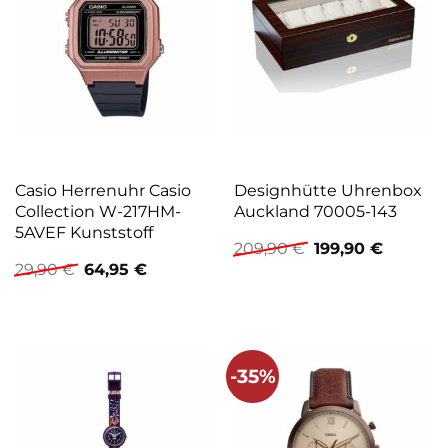
Casio Herrenuhr Casio
Designhütte Uhrenbox
Collection W-217HM-
Auckland 70005-143
5AVEF Kunststoff
Ursprünglicher
Aktuelle
209,90
€
199,90
€
Preis
Preis
Ursprünglicher
Aktueller
29,90
€
64,95
€
war:
ist:
Preis
Preis
209,90 €
199,90 €
war:
ist:
29,90 €
64,95 €.
-35%