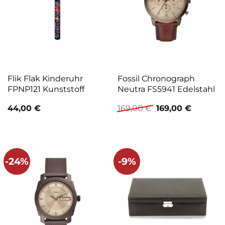
Flik Flak Kinderuhr
Fossil Chronograph
FPNP121 Kunststoff
Neutra FS5941 Edelstahl
Ursprünglicher
Aktuelle
44,00
€
169,00
€
169,00
€
Preis
Preis
war:
ist:
169,00 €
169,00 €
-24%
-9%