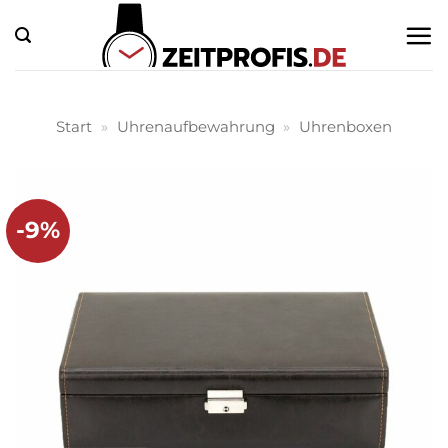
Zum
Inhalt
springen
Start
»
Uhrenaufbewahrung
»
Uhrenboxen
-9%