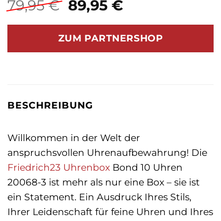
Ursprünglicher
Aktueller
79,95
€
89,95
€
Preis
Preis
war:
ist:
ZUM PARTNERSHOP
79,95 €
89,95 €.
BESCHREIBUNG
Willkommen in der Welt der
anspruchsvollen Uhrenaufbewahrung! Die
Friedrich23
Uhrenbox
Bond 10 Uhren
20068-3 ist mehr als nur eine Box – sie ist
ein Statement. Ein Ausdruck Ihres Stils,
Ihrer Leidenschaft für feine Uhren und Ihres