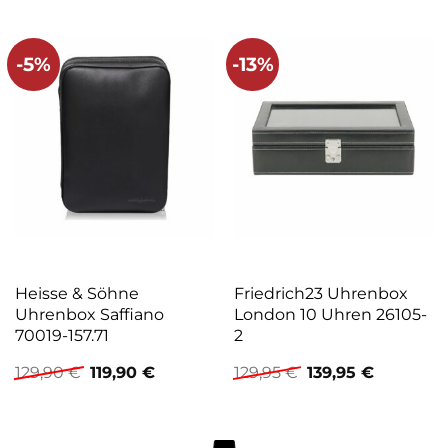
-5%
-13%
Heisse & Söhne
Friedrich23 Uhrenbox
Uhrenbox Saffiano
London 10 Uhren 26105-
70019-157.71
2
Ursprünglicher
Aktueller
Ursprünglicher
Aktueller
129,90
€
119,90
€
129,95
€
139,95
€
Preis
Preis
Preis
Preis
war:
ist:
war:
ist:
129,90 €
119,90 €.
129,95 €
139,95 €.