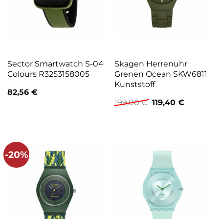
Sector Smartwatch S-04
Skagen Herrenuhr
Colours R3253158005
Grenen Ocean SKW6811
Kunststoff
82,56
€
Ursprünglicher
Aktuelle
199,00
€
119,40
€
Preis
Preis
war:
ist:
199,00 €
119,40 €.
-20%