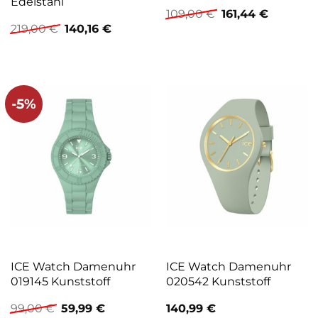
Edelstahl
Ursprünglicher
Aktuelle
109,00
€
161,44
€
Preis
Preis
Ursprünglicher
Aktueller
219,00
€
140,16
€
war:
ist:
Preis
Preis
109,00 €
161,44 €.
war:
ist:
219,00 €
140,16 €.
-5%
ICE Watch Damenuhr
ICE Watch Damenuhr
019145 Kunststoff
020542 Kunststoff
Ursprünglicher
Aktueller
99,00
€
59,99
€
140,99
€