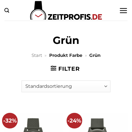
Zum
Inhalt
springen
Grün
Start
»
Produkt Farbe
»
Grün
FILTER
-32%
-24%