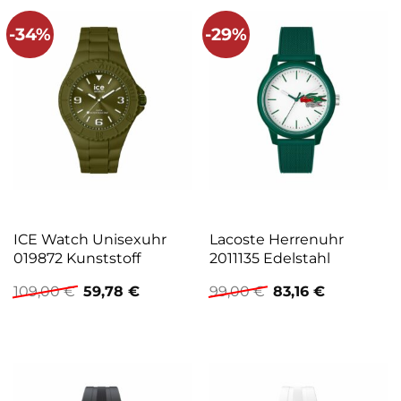
-34%
-29%
ICE Watch Unisexuhr
Lacoste Herrenuhr
019872 Kunststoff
2011135 Edelstahl
Ursprünglicher
Aktueller
Ursprünglicher
Aktueller
109,00
€
59,78
€
99,00
€
83,16
€
Preis
Preis
Preis
Preis
war:
ist:
war:
ist:
109,00 €
59,78 €.
99,00 €
83,16 €.