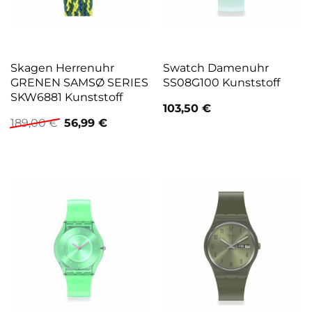
Skagen Herrenuhr
Swatch Damenuhr
GRENEN SAMSØ SERIES
SS08G100 Kunststoff
SKW6881 Kunststoff
103,50
€
Ursprünglicher
Aktueller
189,00
€
56,99
€
Preis
Preis
war:
ist:
189,00 €
56,99 €.