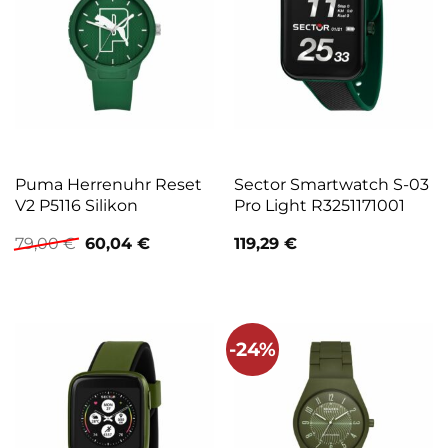
Puma Herrenuhr Reset
Sector Smartwatch S-03
V2 P5116 Silikon
Pro Light R3251171001
Ursprünglicher
Aktueller
79,00
€
60,04
€
119,29
€
Preis
Preis
war:
ist:
79,00 €
60,04 €.
-24%