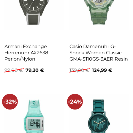
Armani Exchange
Casio Damenuhr G-
Herrenuhr AX2638
Shock Women Classic
Perlon/Nylon
GMA-S110GS-3AER Resin
Ursprünglicher
Aktueller
Ursprünglicher
Aktuelle
99,00
€
79,20
€
139,00
€
124,99
€
Preis
Preis
Preis
Preis
war:
ist:
war:
ist:
99,00 €
79,20 €.
139,00 €
124,99 €.
-32%
-24%