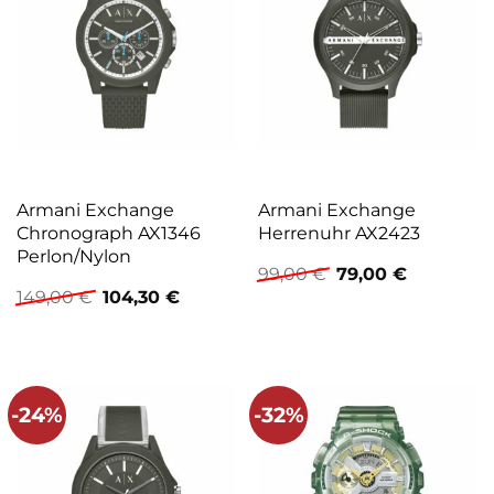
Armani Exchange
Armani Exchange
Chronograph AX1346
Herrenuhr AX2423
Perlon/Nylon
Ursprünglicher
Aktueller
99,00
€
79,00
€
Preis
Preis
Ursprünglicher
Aktueller
149,00
€
104,30
€
war:
ist:
Preis
Preis
99,00 €
79,00 €.
war:
ist:
149,00 €
104,30 €.
-24%
-32%