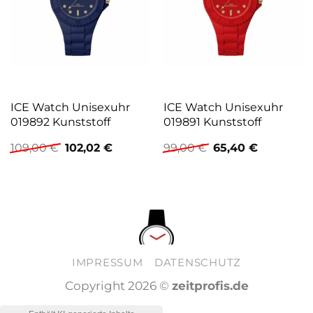
ICE Watch Unisexuhr
ICE Watch Unisexuhr
019892 Kunststoff
019891 Kunststoff
Ursprünglicher
Aktueller
Ursprünglicher
Aktueller
109,00
€
102,02
€
99,00
€
65,40
€
Preis
Preis
Preis
Preis
war:
ist:
war:
ist:
109,00 €
102,02 €.
99,00 €
65,40 €.
IMPRESSUM
DATENSCHUTZ
Copyright 2026 ©
zeitprofis.de