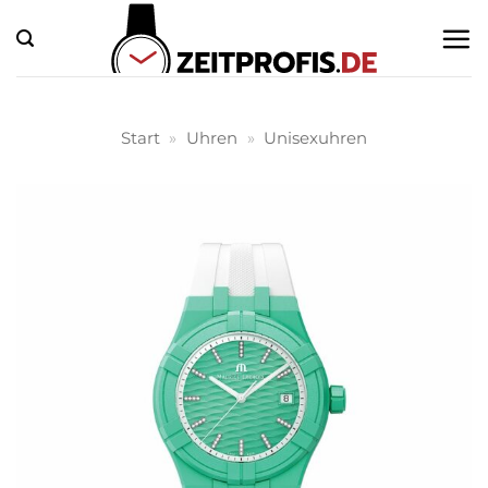
Zum
Inhalt
springen
Start
»
Uhren
»
Unisexuhren