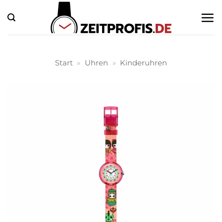
Zum
Inhalt
springen
Start
»
Uhren
»
Kinderuhren