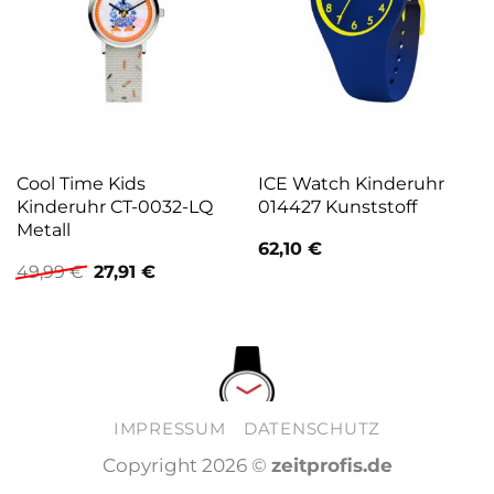
Cool Time Kids
ICE Watch Kinderuhr
Kinderuhr CT-0032-LQ
014427 Kunststoff
Metall
62,10
€
Ursprünglicher
Aktueller
49,99
€
27,91
€
Preis
Preis
war:
ist:
49,99 €
27,91 €.
IMPRESSUM
DATENSCHUTZ
Copyright 2026 ©
zeitprofis.de