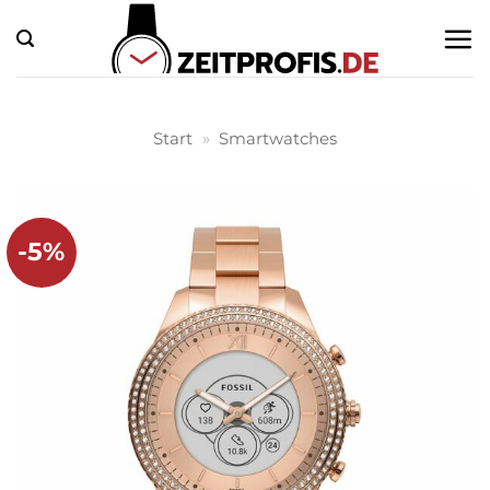
Zum
Inhalt
springen
Start
»
Smartwatches
-5%