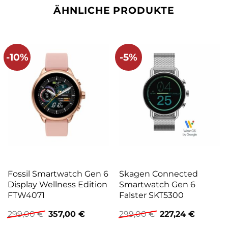
ÄHNLICHE PRODUKTE
-10%
-5%
Fossil Smartwatch Gen 6
Skagen Connected
Display Wellness Edition
Smartwatch Gen 6
FTW4071
Falster SKT5300
Ursprünglicher
Aktueller
Ursprünglicher
Aktuelle
299,00
€
357,00
€
299,00
€
227,24
€
Preis
Preis
Preis
Preis