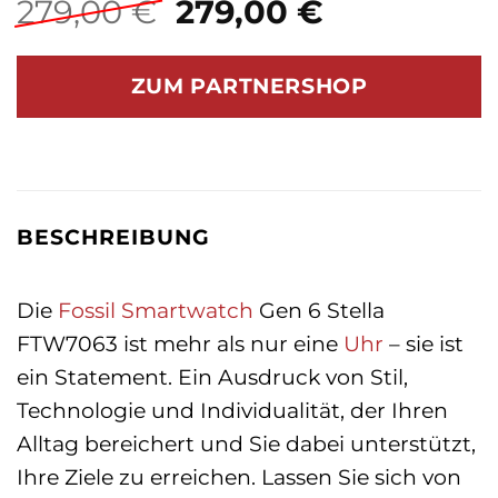
Ursprünglicher
Aktueller
279,00
€
279,00
€
Preis
Preis
war:
ist:
ZUM PARTNERSHOP
279,00 €
279,00 €.
BESCHREIBUNG
Die
Fossil
Smartwatch
Gen 6 Stella
FTW7063 ist mehr als nur eine
Uhr
– sie ist
ein Statement. Ein Ausdruck von Stil,
Technologie und Individualität, der Ihren
Alltag bereichert und Sie dabei unterstützt,
Ihre Ziele zu erreichen. Lassen Sie sich von