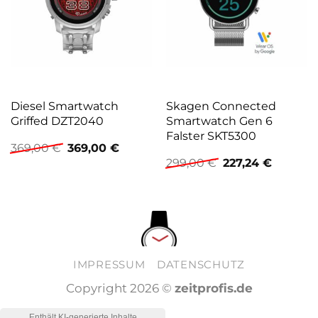
Diesel Smartwatch
Skagen Connected
Griffed DZT2040
Smartwatch Gen 6
Falster SKT5300
Ursprünglicher
Aktueller
369,00
€
369,00
€
Preis
Preis
Ursprünglicher
Aktuelle
299,00
€
227,24
€
war:
ist:
Preis
Preis
369,00 €
369,00 €.
war:
ist:
299,00 €
227,24 €
IMPRESSUM
DATENSCHUTZ
Copyright 2026 ©
zeitprofis.de