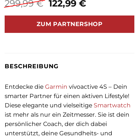
Ursprünglicher
Aktueller
299,99
€
122,99
€
Preis
Preis
war:
ist:
ZUM PARTNERSHOP
299,99 €
122,99 €.
BESCHREIBUNG
Entdecke die
Garmin
vívoactive 4S – Dein
smarter Partner für einen aktiven Lifestyle!
Diese elegante und vielseitige
Smartwatch
ist mehr als nur ein Zeitmesser. Sie ist dein
persönlicher Coach, der dich dabei
unterstützt, deine Gesundheits- und