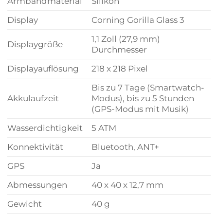
Armbandmaterial
Silikon
Display
Corning Gorilla Glass 3
1,1 Zoll (27,9 mm)
Displaygröße
Durchmesser
Displayauflösung
218 x 218 Pixel
Bis zu 7 Tage (Smartwatch-
Akkulaufzeit
Modus), bis zu 5 Stunden
(GPS-Modus mit Musik)
Wasserdichtigkeit
5 ATM
Konnektivität
Bluetooth, ANT+
GPS
Ja
Abmessungen
40 x 40 x 12,7 mm
Gewicht
40 g